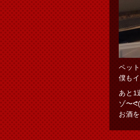
ペット
僕も
あと1
お酒